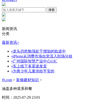
新闻资讯
分类
最新资讯
+
•
龙头仍然勉强处于增加的轨道中
•
iPhone从消费市场自觉流入职场分歧
•
广州国际智慧产业中心GIC
•
实上线下多渠道发卖
•
为青少年儿童供给平安的
j9.com
>
装修建材知识
>
涵盖多种菜系和餐
时间：2025-07-29 23:01