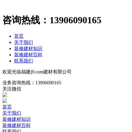
咨询热线：
13906090165
首页
关于我们
装修建材知识
装修建材百科
联系我们
欢迎光临福建j9.com建材有限公司
业务咨询热线：
13906090165
关注微信
首页
关于我们
装修建材知识
装修建材百科
联系我们