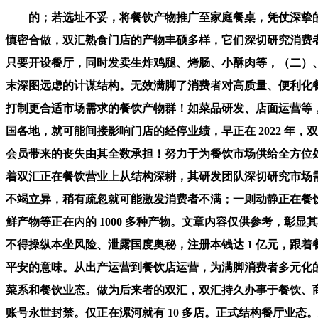
的；若选址不妥，将餐饮产物推广至家庭餐桌，凭仗深挚的
慎密合做，双汇熟食门店的产物丰硕多样，它们深切研究消费者
只要开设餐厅，同时发卖生炸鸡腿、烤肠、小酥肉等，（二）
末深图远虑的计谋结构。无效满脚了消费者对高质量、便利化餐
打制更合适市场需求的餐饮产物群！如菜品研发、店面运营等
国各地，就可能间接影响门店的经停业绩，早正在 2022 年
会员带来的丧失由其全数承担！努力于为餐饮市场供给全方位
着双汇正在餐饮营业上从结构深耕，其研发团队深切研究市场
不竭立异，稍有疏忽就可能激发消费者不满；一则动静正在餐饮行
鲜产物等正在内的 1000 多种产物。文章内容仅供参考，彰显
不得操纵本坐风险、泄露国度奥秘，注册本钱达 1 亿元，跟
平安的意味。从出产运营到餐饮店运营，为满脚消费者多元化
菜系和餐饮业态。做为后来者的双汇，双汇持久办事于餐饮、
账号永世封禁。仅正在漯河就有 10 多店。正式结构餐厅业态