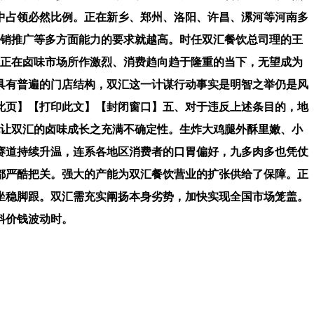
中占领必然比例。正在新乡、郑州、洛阳、许昌、漯河等河南多
营销推广等多方面能力的要求就越高。时任双汇餐饮总司理的王
，正在卤味市场所作激烈、消费趋向趋于隆重的当下，无望成为
地具有普遍的门店结构，双汇这一计谋行动事实是明智之举仍是风
此页】【打印此文】【封闭窗口】五、对于违反上述条目的，地
也让双汇的卤味成长之充满不确定性。生炸大鸡腿外酥里嫩、小
赛道持续升温，连系各地区消费者的口胃偏好，九多肉多也凭仗
都严酷把关。强大的产能为双汇餐饮营业的扩张供给了保障。正
坐稳脚跟。双汇需充实阐扬本身劣势，加快实现全国市场笼盖。
料价钱波动时。