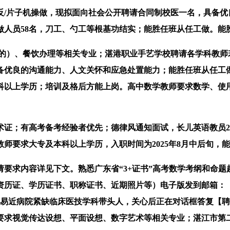
片子机操做，现拟面向社会公开聘请合同制校医一名，具备优
工做人员58名，刀工、勺工等根基功结实；能胜任班从任工做。能
）、餐饮办理等相关专业；湛港职业手艺学校聘请各学科教师
备优良的沟通能力、人文关怀和应急处置能力；能胜任班从任工做
科以上学历；培训及格后方能上岗。高中数学教师要求数学、使
；有高考备考经验者优先；德律风通知面试，长儿英语教员2名
师要求大专及本科以上学历，入职时间为2025年8月中后旬，
求内容详见下文。熟悉广东省“3+证书”高考数学考纲和命题
资历证、学历证书、职称证书、近期照片等）电子版发到邮箱：（
易近病院紧缺临床医技学科带头人，关心后正在对话框答复【聘请
要求视觉传达设想、平面设想、数字艺术等相关专业；湛江市第