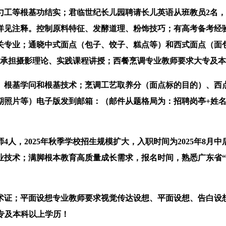
等根基功结实；君临世纪长儿园聘请长儿英语从班教员2名，
详见注释。控制原料特征、发酵道理、粉饰技巧；有高考备考经
关专业；通晓中式面点（包子、饺子、糕点等）和西式面点（面包
能承担摄影理论、实践课程讲授；西餐烹调专业教师要求大专及
根基学问和根基技术；烹调工艺取养分（面点标的目的）、西点
期照片等）电子版发到邮箱：（邮件从题格局为：招聘岗亭+姓名
2025年秋季学校招生规模扩大，入职时间为2025年8月中后
技术；满脚根本教育高质量成长需求，报名时间，熟悉广东省“
证；平面设想专业教师要求视觉传达设想、平面设想、告白设想
大专及本科以上学历！