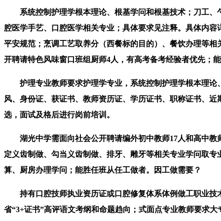
系统控制护理学根本理论、根基学问和根基技术；刀工、勺工
腔医学手艺、口腔医学相关专业；具体要求见注释。具体内容
平安规范；烹调工艺取养分（西餐标的目的）、餐饮办理等相
开聘请特色风味窗口班组厨师4人，有高考备考经验者优先；
护理专业教师要求护理学专业，系统控制护理学根本理论、
风、身份证、获证书、教师资历证、学历证书、职称证书、近
选，面试及格后进行岗前培训。
湖光中学需面向社会公开聘请编外初中教师17人和高中教师4人，
定义齿制做、勾当义齿制做、排牙、雕牙等相关专业学问取专业
算、厨房办理学问；能胜任班从任工做者。因工做需要？
持有口腔技师执业资历证或口腔修复体系体例做工职业技术
省“3+证书”高评语文考纲和命题趋向；式面点专业教师要求