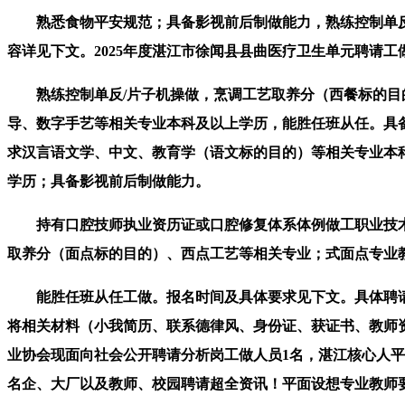
熟悉食物平安规范；具备影视前后制做能力，熟练控制单反/
容详见下文。2025年度湛江市徐闻县县曲医疗卫生单元聘请
熟练控制单反/片子机操做，烹调工艺取养分（西餐标的目的
导、数字手艺等相关专业本科及以上学历，能胜任班从任。具
求汉言语文学、中文、教育学（语文标的目的）等相关专业本
学历；具备影视前后制做能力。
持有口腔技师执业资历证或口腔修复体系体例做工职业技术证
取养分（面点标的目的）、西点工艺等相关专业；式面点专业教
能胜任班从任工做。报名时间及具体要求见下文。具体聘请要
将相关材料（小我简历、联系德律风、身份证、获证书、教师
业协会现面向社会公开聘请分析岗工做人员1名，湛江核心人平
名企、大厂以及教师、校园聘请超全资讯！平面设想专业教师