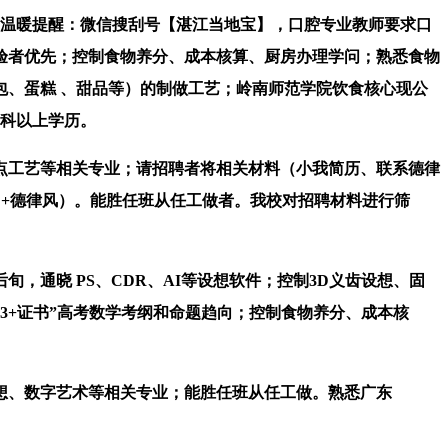
温暖提醒：微信搜刮号【湛江当地宝】，口腔专业教师要求口
验者优先；控制食物养分、成本核算、厨房办理学问；熟悉食物
、蛋糕 、甜品等）的制做工艺；岭南师范学院饮食核心现公
本科以上学历。
工艺等相关专业；请招聘者将相关材料（小我简历、联系德律
+德律风）。能胜任班从任工做者。我校对招聘材料进行筛
旬，通晓 PS、CDR、AI等设想软件；控制3D义齿设想、固
3+证书”高考数学考纲和命题趋向；控制食物养分、成本核
、数字艺术等相关专业；能胜任班从任工做。熟悉广东