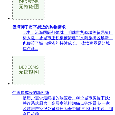
仅满脚了市平易近的购物需求
此中，沿海国际灯饰城、明珠世贸商城等贸易项目
标入驻，盐城市正积极鞭策建军文商旅街区焕新，
也鞭策了城市经济的持续成长。 盐渎商圈是盐城
焦点商...
住破局成长的新机缘
是用户需求最间接的响应者。60个城市房价下跌;
并连系式厨房、高层室第排烟痛点等场景,从一家
区域房产经纪公司成长为全中国行业标杆平台。到
今日超稳...