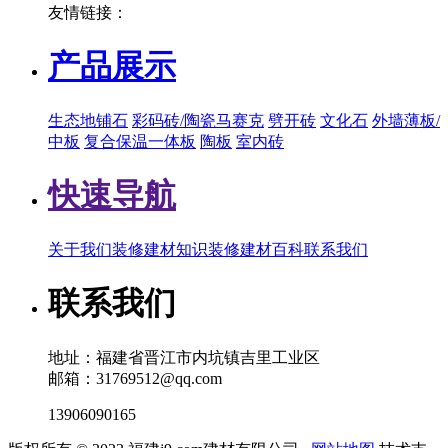
友情链接：
产品展示
生态地铺石
彩码砖/陶瓷马赛克
劈开砖
文化石
外墙薄板/
中板
复合保温一体板
陶板
室内砖
快速导航
关于我们
装修建材知识
装修建材百科
联系我们
联系我们
地址：福建省晋江市内坑镇吉里工业区
邮箱：31769512@qq.com
13906090165