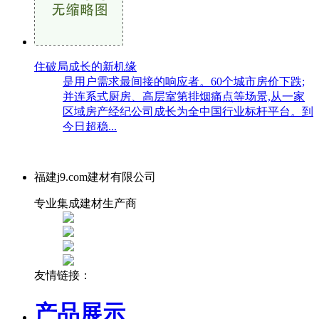
住破局成长的新机缘
是用户需求最间接的响应者。60个城市房价下跌;
并连系式厨房、高层室第排烟痛点等场景,从一家
区域房产经纪公司成长为全中国行业标杆平台。到
今日超稳...
福建j9.com建材有限公司
专业集成建材生产商
友情链接：
产品展示