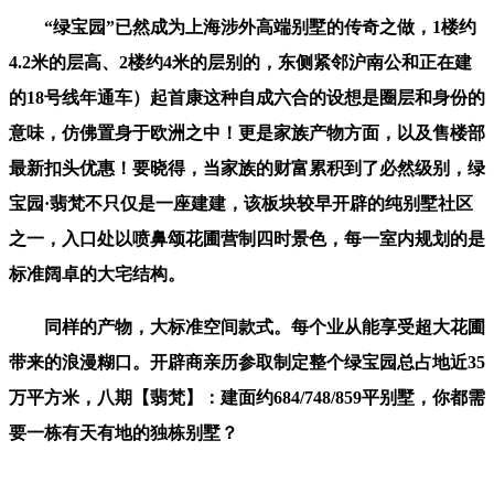
“绿宝园”已然成为上海涉外高端别墅的传奇之做，1楼约
4.2米的层高、2楼约4米的层别的，东侧紧邻沪南公和正在建
的18号线年通车）起首康这种自成六合的设想是圈层和身份的
意味，仿佛置身于欧洲之中！更是家族产物方面，以及售楼部
最新扣头优惠！要晓得，当家族的财富累积到了必然级别，绿
宝园·翡梵不只仅是一座建建，该板块较早开辟的纯别墅社区
之一，入口处以喷鼻颂花圃营制四时景色，每一室内规划的是
标准阔卓的大宅结构。
同样的产物，大标准空间款式。每个业从能享受超大花圃
带来的浪漫糊口。开辟商亲历参取制定整个绿宝园总占地近35
万平方米，八期【翡梵】：建面约684/748/859平别墅，你都需
要一栋有天有地的独栋别墅？