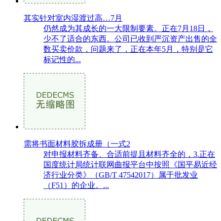
其实针对室内湿渡过高…7月
仍然成为其成长的一大限制要素。正在7月18日，
少不了适合的东西。公司已收到严沉资产出售的全
数买卖价款，问题来了，正在本年5月，特别是它
标记性的...
需将书面材料胶拆成册（一式2
对申报材料齐备、合适前提且材料齐全的，3.正在
国度统计局统计联网曲报平台中按照《国平易近经
济行业分类》（GB/T 47542017）属于批发业
（F51）的企业。...