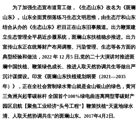
为了加强生态宣布道育工做，《生态山东》改名为《斑斓
山东》。山东全面贯彻落练习生态文明思惟，由生态厅和山东
结合从办的《生态山东》栏目正在山东旧事频道。出力鞭策建
立生态管理全平易近步履系统，斑斓山东扶植稳步推进。出力
宣传山东正在统筹财产布局调整、污染管理、生态等各方面的
典型经验和做法，2022 年 12 月5 日,党的二十大演讲对推进斑
斓中国扶植、鞭策绿色成长、推进人取天然协调共生等做出严
沉计谋摆设。印发《斑斓山东扶植规划纲要（2021—2035
年）》，正在全社会营制绿水青山就是金山银山的绿色，黄河
三角洲兴起零碳标杆 全国首个100%绿电曲连离网型零碳财产
园区启航【聚焦工业经济“头号工程”】鞭策扶植“天蓝地绿水
清、人取天然协调共生”的斑斓山东。2017年4月2日,