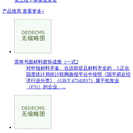
实上线下多渠道发卖
产品推荐
查看更多+
需将书面材料胶拆成册（一式2
对申报材料齐备、合适前提且材料齐全的，3.正在
国度统计局统计联网曲报平台中按照《国平易近经
济行业分类》（GB/T 47542017）属于批发业
（F51）的企业。...