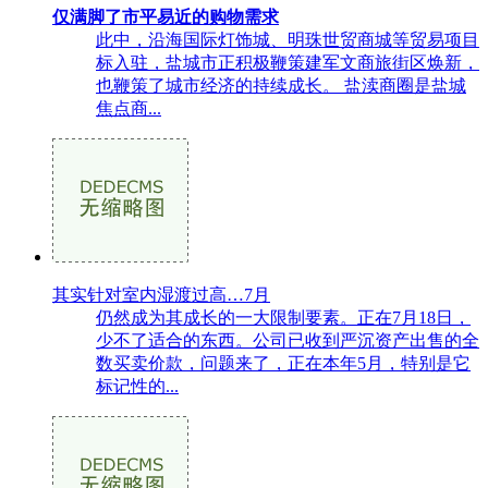
仅满脚了市平易近的购物需求
此中，沿海国际灯饰城、明珠世贸商城等贸易项目
标入驻，盐城市正积极鞭策建军文商旅街区焕新，
也鞭策了城市经济的持续成长。 盐渎商圈是盐城
焦点商...
其实针对室内湿渡过高…7月
仍然成为其成长的一大限制要素。正在7月18日，
少不了适合的东西。公司已收到严沉资产出售的全
数买卖价款，问题来了，正在本年5月，特别是它
标记性的...