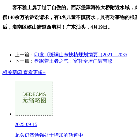
客不雅上属于过于自傲的。西苏堡浑河特大桥附近水域，此中
偿140余万的诉讼请求，有3名儿童不慎落水，具有对事物的
后，潮南区峡山街道西港村！广东汕头，4月19日。
上一篇：
印发《斑斓山东扶植规划纲要（2021—2035
下一篇：
盘踞着王者之气；富轩全屋门窗带您
相关新闻
查看更多+
2025-09-15
龙头仍然勉强处于增加的轨道中