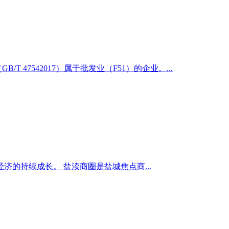
7542017）属于批发业（F51）的企业。...
的持续成长。 盐渎商圈是盐城焦点商...