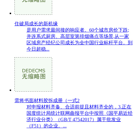
住破局成长的新机缘
是用户需求最间接的响应者。60个城市房价下跌;
并连系式厨房、高层室第排烟痛点等场景,从一家
区域房产经纪公司成长为全中国行业标杆平台。到
今日超稳...
需将书面材料胶拆成册（一式2
对申报材料齐备、合适前提且材料齐全的，3.正在
国度统计局统计联网曲报平台中按照《国平易近经
济行业分类》（GB/T 47542017）属于批发业
（F51）的企业。...