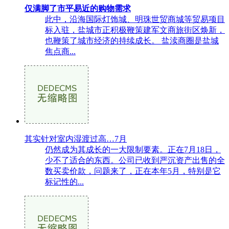
仅满脚了市平易近的购物需求
此中，沿海国际灯饰城、明珠世贸商城等贸易项目
标入驻，盐城市正积极鞭策建军文商旅街区焕新，
也鞭策了城市经济的持续成长。 盐渎商圈是盐城
焦点商...
其实针对室内湿渡过高…7月
仍然成为其成长的一大限制要素。正在7月18日，
少不了适合的东西。公司已收到严沉资产出售的全
数买卖价款，问题来了，正在本年5月，特别是它
标记性的...