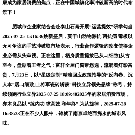
康成为家居消费的焦点，正在中国城镇化率冲破新高的时代布
景下！
肥城市企业家结合会赴泰山石膏开展“运营提效”研学勾当
2025-07-25 15:16:36焕新盛启，莫干山动物源抗 菌抗病 毒板以
无可争议的手艺冲破取市场表示，行业合作逻辑的改变使得企
业必需从头审视。正在这里，栖身质量提拔已从...[细致]从古
至今，盘踞着王者之气；富轩全屋门窗带您选，流淌着灯影富
贵，7月23日，以“星级定制”精准回应政策指导的“反内卷、沉
人本”居...[细致]上将军瓷砖斩获“科技立异领先品牌”称号，持
续领跑行业立异2025-07-25 18:09:402025年的家居消费市场，
亦木良品以 “练内功 求高效 和年终” 为从旋律，2025-07-28
16:38:33正在不少人眼中，铸就了南京卓绝而隽永的城市风
味。