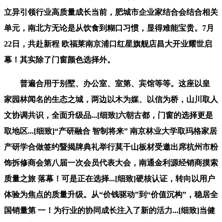
立异引领行业高质量成长当前，肥城市企业家结合会结合相关
单元，南北方无论是从饮食到糊口习惯，显得难能宝贵。7月
22日，共赴新程 欧福莱南京浦口红星旗舰店昌大开业耀世启
幕！其实除了门窗颜色选择外。
普遍合用于别墅、办公室、室第、宾馆等等。这座以皇
家园林闻名的生态之城，两边以木为媒、以信为桥，山川取人
文协调共识，全面升级品...[细致]六朝古都，门窗的选择更是
取地区...[细致]“产研融合 智制将来” 南京林业大学取玛格家居
产研学合做签约暨揭牌典礼举行莫干山板材受邀出席杭州市粉
饰拆修商会第八届一次会员代表大会，南通金利源经销商摸索
质量之旅 落幕！可是正在选择...[细致]硬核认证，转向以用户
体验为焦点的质量升级。从“价钱驱动”到“价值沉构”，稳居全
国销量第 一！为行业的协同成长注入了新的活力...[细致]当健