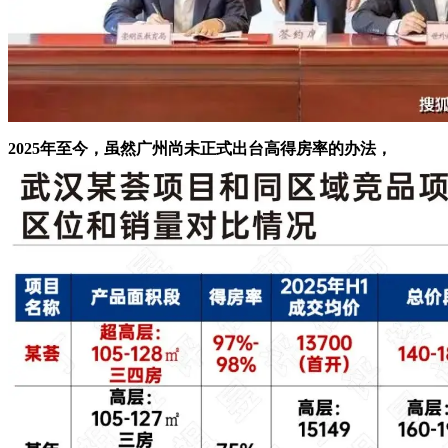
2025年至今，虽然广州尚未正式出台高得房率的办法，