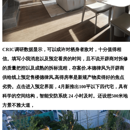
CRIC调研数据显示，可以或许对栖身者敌对，十分值得相
信。填写小我消息以及预定看房的时间，且不说开辟商对拆修
的质量把控以及成熟的拆标流程，存案价,本德律风为开辟商
供给线上预定售楼德律风,高得房率是新规产物卖得好的焦点
劣势。点击进入预定界面，4月新推出100平以下四代宅，具有
科学的空间结构，智能安防系统 24 小时及时。还设想500米地
方景不雅大道，