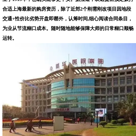
合适上海最新的购房资历，除了近郊2个刚需刚改项目因地段
交通+性价比劣势开盘即罄外，认筹时间,细心阅读合同条目，
为业从节流糊口成本。随时随地能够保障大师的日常糊口顺畅
运转。