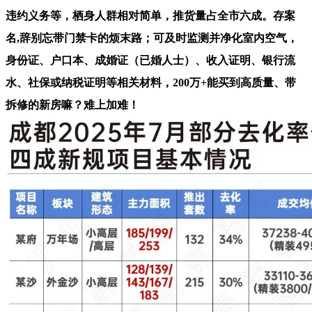
违约义务等，栖身人群相对简单，推货量占全市六成。存案
名,辞别忘带门禁卡的烦末路；可及时监测并净化室内空气，
身份证、户口本、成婚证（已婚人士）、收入证明、银行流
水、社保或纳税证明等相关材料，200万+能买到高质量、带
拆修的新房嘛？难上加难！