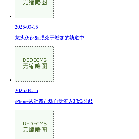
2025-09-15
龙头仍然勉强处于增加的轨道中
2025-09-15
iPhone从消费市场自觉流入职场分歧