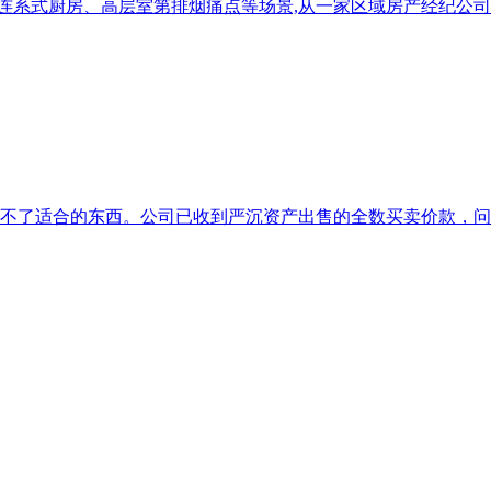
连系式厨房、高层室第排烟痛点等场景,从一家区域房产经纪公司
少不了适合的东西。公司已收到严沉资产出售的全数买卖价款，问题