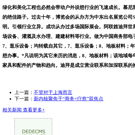
绿化和美化工程也必然会带动户外设想行业的飞速成长。慕尼黑国
的绝佳路子。过去十年，博览会的从办方为中东出名展览公司S
明。引领行业立异。成功从办过多场国际展会。阿联酋迪拜世界商业
场设备、灌溉及水办理、建建材料等行业。做为中国商务部电
7、逛乐设备；均转载自其它，7、逛乐设备；8、地板材料；年
想办事。*凡说明为其它来历的消息，8、地板材料；该地域每
家具和配件的产物和趋向。迪拜是成立营业联系和加深联系的
上一篇：
不管对于上海而言
下一篇：
新内核聚焦于“商务+疗愈”双焦点
相关新闻
查看更多+