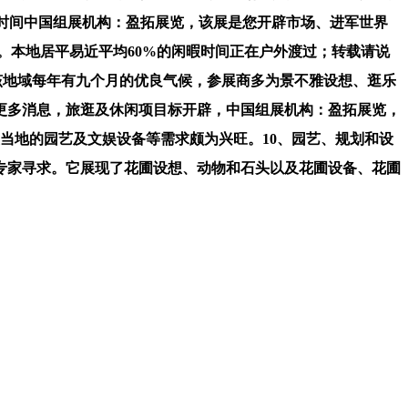
截止时间中国组展机构：盈拓展览，该展是您开辟市场、进军世界
。本地居平易近平均60%的闲暇时间正在户外渡过；转载请说
照明；该地域每年有九个月的优良气候，参展商多为景不雅设想、逛乐
更多消息，旅逛及休闲项目标开辟，中国组展机构：盈拓展览，
适当地的园艺及文娱设备等需求颇为兴旺。10、园艺、规划和设
”专家寻求。它展现了花圃设想、动物和石头以及花圃设备、花圃