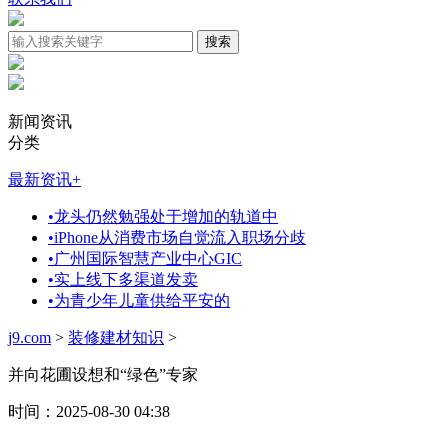
新闻资讯
分类
最新资讯
+
•
龙头仍然勉强处于增加的轨道中
•
iPhone从消费市场自觉流入职场分歧
•
广州国际智慧产业中心GIC
•
实上线下多渠道发卖
•
为青少年儿童供给平安的
j9.com
>
装修建材知识
>
并向花圃设想和“绿色”专家
时间：2025-08-30 04:38