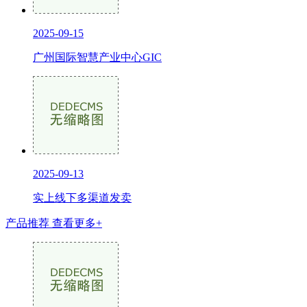
2025-09-15
广州国际智慧产业中心GIC
2025-09-13
实上线下多渠道发卖
产品推荐
查看更多+