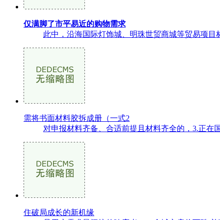
仅满脚了市平易近的购物需求
此中，沿海国际灯饰城、明珠世贸商城等贸易项目标
需将书面材料胶拆成册（一式2
对申报材料齐备、合适前提且材料齐全的，3.正在国度统
住破局成长的新机缘