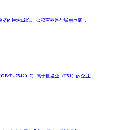
的持续成长。 盐渎商圈是盐城焦点商...
7542017）属于批发业（F51）的企业。...