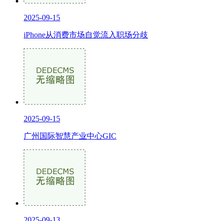
2025-09-15
iPhone从消费市场自觉流入职场分歧
2025-09-15
广州国际智慧产业中心GIC
2025-09-13