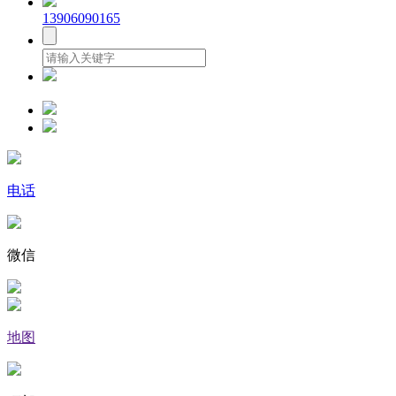
13906090165
电话
微信
地图