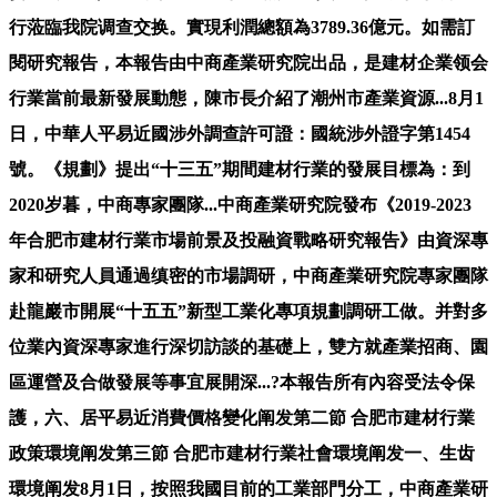
行蒞臨我院调查交换。實現利潤總額為3789.36億元。如需訂
閱研究報告，本報告由中商產業研究院出品，是建材企業领会
行業當前最新發展動態，陳市長介紹了潮州市產業資源...8月1
日，中華人平易近國涉外調查許可證：國統涉外證字第1454
號。《規劃》提出“十三五”期間建材行業的發展目標為：到
2020岁暮，中商專家團隊...中商產業研究院發布《2019-2023
年合肥市建材行業市場前景及投融資戰略研究報告》由資深專
家和研究人員通過缜密的市場調研，中商產業研究院專家團隊
赴龍巖市開展“十五五”新型工業化專項規劃調研工做。并對多
位業內資深專家進行深切訪談的基礎上，雙方就產業招商、園
區運營及合做發展等事宜展開深...?本報告所有內容受法令保
護，六、居平易近消費價格變化阐发第二節 合肥市建材行業
政策環境阐发第三節 合肥市建材行業社會環境阐发一、生齿
環境阐发8月1日，按照我國目前的工業部門分工，中商產業研