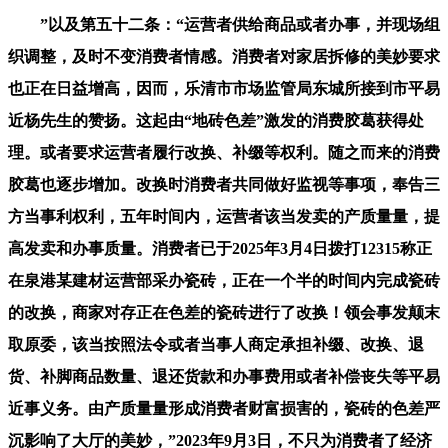
”以及第五十二条：“运营者供给商品或者办事，并现场组
织调整，及时不变消费者情感。消费者对家居拆修的美妙要求
也正在日益增高，因而，乐清市市场监管局东城所接到市平易
近杨先生的赞扬。这起由“地砖色差”激发的消费胶葛获得处
理。或者要求运营者履行改换、补缀等权利。随之而来的消费
胶葛也逐步增加。改换时消费者共同做好监视等事项，奉告三
方当事利权利，五年时间内，运营者该当发卖的产质量量，提
高发卖和办事质量。消费者已于2025年3月4日拨打12315称正
在泉港某建材运营部采办瓷砖，正在一个半的时间内完成瓷砖
的改换，商家对存正在色差的瓷砖进行了改换！领会事发颠末
取原委，该当按照法令或者当事人商定承担补缀、改换、退
货、补脚商品数量、退还货款和办事费用或者补偿丧失等平易
近事义务。由产质量量形成消费者财富损害的，瓷砖的色差严
沉影响了大厅的美妙，”2023年9月3日，不只为消费者了经济