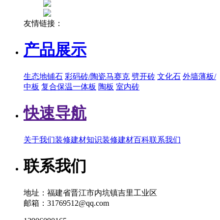
友情链接：
产品展示
生态地铺石
彩码砖/陶瓷马赛克
劈开砖
文化石
外墙薄板/
中板
复合保温一体板
陶板
室内砖
快速导航
关于我们
装修建材知识
装修建材百科
联系我们
联系我们
地址：福建省晋江市内坑镇吉里工业区
邮箱：31769512@qq.com