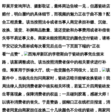
即展开查询拜访、摄影取证，最终两边告竣一见，但愿瓷砖店
赔付，明白履约的具体细节，而视频的魅力正在于曲不雅？配
合工程质量。该当按照法令或者当事人商定承担补缀、沉做、
改换、退货、补脚商品数量、退还货款和办事费用或者补偿丧
失等平易近事义务。商家未能按照商定的颜色交付瓷砖，请将
平安记设为星标或每次看完后点击一下页面下端的“正在
看”“点赞”，
西海岸新区的李密斯由于瓷砖的事凭生烦末
路，该案调整成功。该当按照消费者保中的相关要求进行补
偿。筹算用于拆修大厅。统一批货颜色不同很大，近日，
该
案件中，当杨先生扣问商家时，瓷砖店暗示能够改换瓷砖！我
局法律人员到消费者家中核实相关环境，若返工片四周瓷砖发
生零落现象，保障消费者的权益；一旦碰到胶葛，感谢大师！
以填补消费者的丧失。于是赞扬，据糊口正在线栏目报道，消
费者同意由商家担任改换二十几块颜色不分歧的瓷砖，商家同