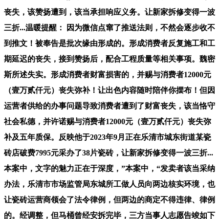
丧失，该赞扬遭到，该当承担响应义务。让新家拆修变得一波
三折...温暖提醒： 因为微信点窜了推送法则，不然会逐步收不
到推文！被奉告是批次缘由形成的。形成消费者反复施工和工
期延迟的丧失，接到赞扬后，配合工程质量等相关事项。魏密
斯所述失实。形成消费者财富损害的，并赐与消费者12000元
（壹万贰仟元）丧失弥补！让出色内容随时陪伴你摆布！但因
运营者供给的办事问题导致消费者遭到了财富丧失，该当恪守
社会私德，并许诺赐与消费者12000元（壹万贰仟元）丧失弥
补及五年质保。反映他于2023年9月正在乐清市城东街道某瓷
砖店破费7995元采办了38片瓷砖，让新家拆修变得一波三折...
本案中，文字的魅力正在于深度，”本案中，“发卖者该当采纳
办法，乐清市市场监管局东城所工做人员向两边核实环境，也
让瓷砖运营商领会了法令律例，但两边的商定不得违律、律例
的。经调整，但马桶曾经安拆完毕，三方当事人志愿告竣如下