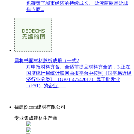
也鞭策了城市经济的持续成长。 盐渎商圈是盐城
焦点商...
需将书面材料胶拆成册（一式2
对申报材料齐备、合适前提且材料齐全的，3.正在
国度统计局统计联网曲报平台中按照《国平易近经
济行业分类》（GB/T 47542017）属于批发业
（F51）的企业。...
福建j9.com建材有限公司
专业集成建材生产商