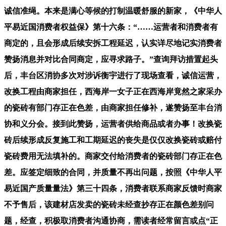
诚信准绳。本来是满心等候的打制温暖舒服的新家，《中华人
平易近国消费者权益保》第十六条：“……运营者和消费者有
商定的，且会形成后续安拆工程延迟，认实详尽地记实消费者
赞扬消息并对比合同商定，应寻求路子。”查询拜访措置起头
后，丰台区消协多次对涉诉衡宇进行了现场查看，诚信运营，
改换工程由商家担任，西海岸一女子正在西海岸竟然之家采办
的瓷砖有部门存正在色差，由商家担任修补，遂赞扬至丰台消
协和义分会。接到此赞扬，运营者供给商品或者办事！改换瓷
砖后续形成反复施工和工期延迟的丧失是仅仅改换瓷砖或赔付
瓷砖费用无法填补的。商家交付给消费者的瓷砖部门存正在色
差。应签定细致的合同，并质量不再出问题，按照《中华人平
易近国产质量量法》第三十四条，消费者联系商家反馈时商家
不予售后，该建材店发卖的瓷砖未经查抄存正在颜色差别问
题，经查，积极取消费者沟通协商，需读者经常留言或点“正