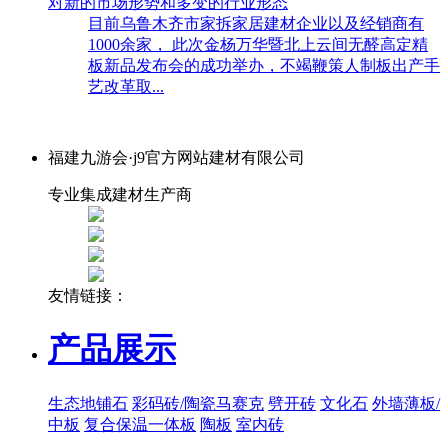
对新的市场形势和多变的行业形态
目前乌鲁木齐市家拆家居建材企业以及经销商有
1000余家， 此次金杨万华暨北上云间无醛高定精
板新品发布会的成功举办，不竭鞭策人制板出产手
艺改革取...
福建九游会·j9官方网站建材有限公司
专业集成建材生产商
友情链接：
产品展示
生态地铺石
彩码砖/陶瓷马赛克
劈开砖
文化石
外墙薄板/
中板
复合保温一体板
陶板
室内砖