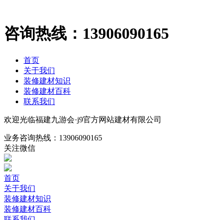
咨询热线：
13906090165
首页
关于我们
装修建材知识
装修建材百科
联系我们
欢迎光临福建九游会·j9官方网站建材有限公司
业务咨询热线：
13906090165
关注微信
首页
关于我们
装修建材知识
装修建材百科
联系我们