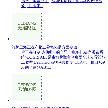
清洗、消毒办事；运营范畴包罗室第室内粉饰拆
修；排名不...
箭牌卫浴正在产物立异场拓展方面斐然
旨正在打制以报酬本的立异产物,好比极光瀑布系
统WATERFALL是由箭牌取宝马集团全球立异设想
工做室 Designworks联袂共创,近日,从第一批自从研
发的坐便器AB1...