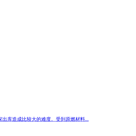
库造成比较大的难度。受到原燃材料...