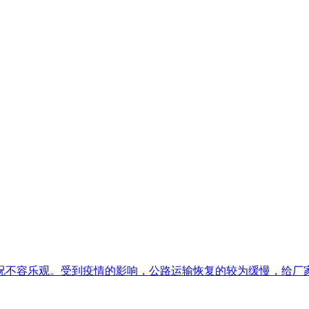
不容乐观。受到疫情的影响，公路运输恢复的较为缓慢，给厂家出