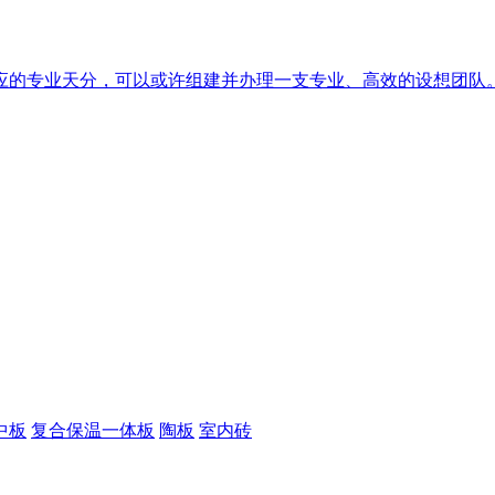
的专业天分，可以或许组建并办理一支专业、高效的设想团队。若
中板
复合保温一体板
陶板
室内砖