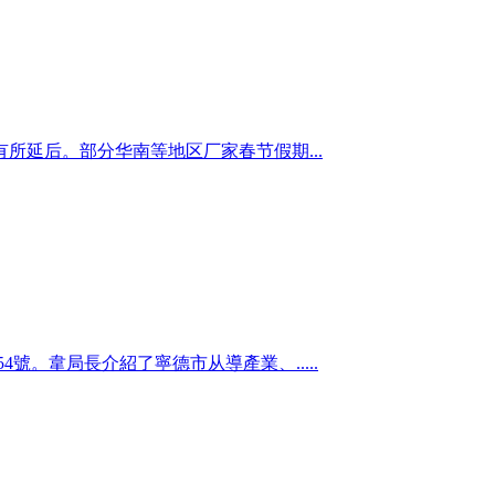
延后。部分华南等地区厂家春节假期...
號。韋局長介紹了寧德市从導產業、.....