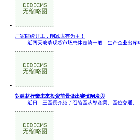
厂家陆续开工，削减库存为主！
近两天玻璃现货市场总体走势一般，生产企业出库略
對建材行業未來投資前景做出審慎阐发與
近日，王區長介紹了召陵區从導產業、區位交通、...