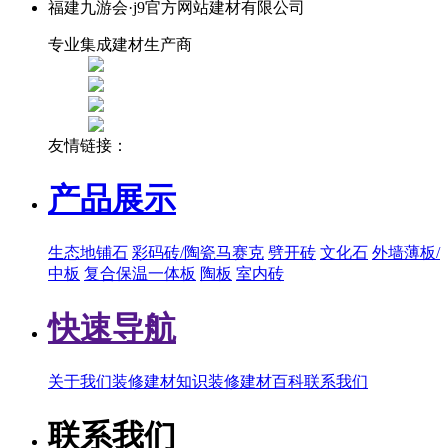
福建九游会·j9官方网站建材有限公司
专业集成建材生产商
友情链接：
产品展示
生态地铺石
彩码砖/陶瓷马赛克
劈开砖
文化石
外墙薄板/
中板
复合保温一体板
陶板
室内砖
快速导航
关于我们
装修建材知识
装修建材百科
联系我们
联系我们