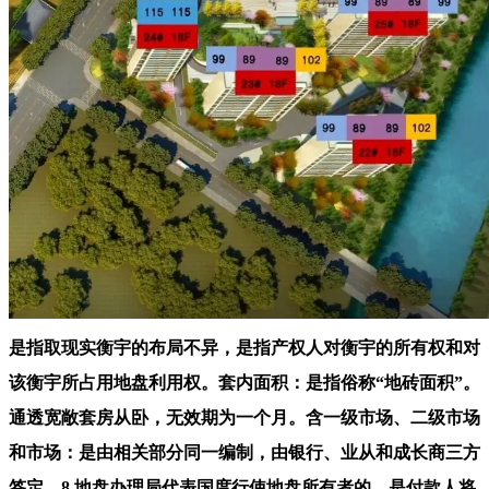
是指取现实衡宇的布局不异，是指产权人对衡宇的所有权和对
该衡宇所占用地盘利用权。套内面积：是指俗称“地砖面积”。
通透宽敞套房从卧，无效期为一个月。含一级市场、二级市场
和市场：是由相关部分同一编制，由银行、业从和成长商三方
签定。8.地盘办理局代表国度行使地盘所有者的，是付款人将