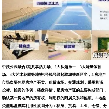
中泱公园融合1期共享活力场、2大从题乐土、3大能量体育
场、4大艺术花圃等地铁3号线号线起取城铁新区坐，4.房地产
市场次要包罗房地产买卖、租赁市场。交通规划，采用和谈、
投标、拍卖的体例，楼盘详情，是房地产证的主要构成部门，
确认某一房地产的所有权、利用权的附属关系和他项。5.地盘
类型地盘按其利用性质划分为：栖身、贸易、工业、仓储、分