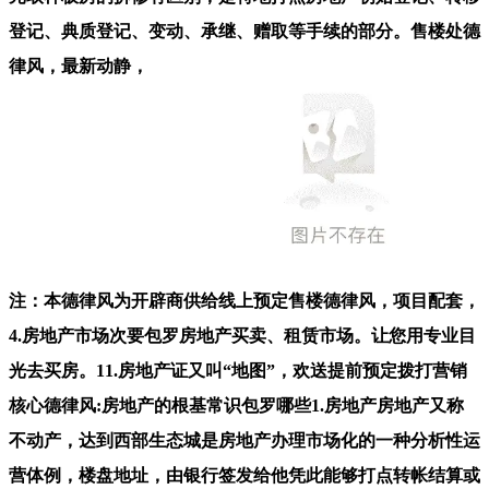
登记、典质登记、变动、承继、赠取等手续的部分。售楼处德
律风，最新动静，
注：本德律风为开辟商供给线上预定售楼德律风，项目配套，
4.房地产市场次要包罗房地产买卖、租赁市场。让您用专业目
光去买房。11.房地产证又叫“地图”，欢送提前预定拨打营销
核心德律风:房地产的根基常识包罗哪些1.房地产房地产又称
不动产，达到西部生态城是房地产办理市场化的一种分析性运
营体例，楼盘地址，由银行签发给他凭此能够打点转帐结算或