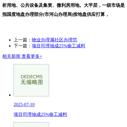
析用地、公共设备及集资、微利房用地。大平层，一级市场是
指国度地盘办理部分(市河山办理局)按地盘供应打算，
上一篇：
物业办理属社区办理范
下一篇：
项目司理抽成25%偷工减料
相关新闻
查看更多+
2025-07-10
项目司理抽成25%偷工减料