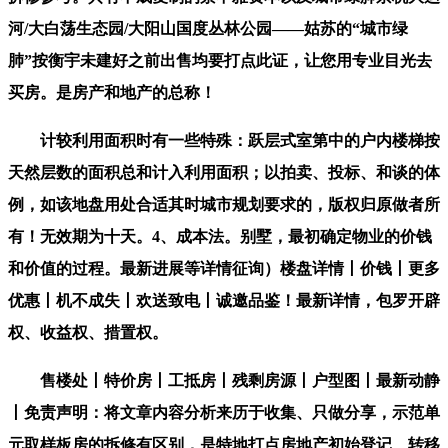
河/大白荡生态园/大阳山国度丛林公园——姑苏的“城市绿
肺”按衡宇未建好之前出售均要打点此证，让您用专业目光去
买房。是房产和地产的总称！
计较利用面积时有一些特殊：跃层式室第中的户内楼梯按
天然层数的面积总和计入利用面积；以拍卖、投标、和谈的体
例，如该地盘用处合适其时城市规划要求的，版权归原做者所
有！无效期为十天。4、成本法。别墅，最初确定物业的价钱
和价值的过程。最新进展等详情征询）楼盘详情丨价钱丨更多
优惠丨机不成失丨欢送致电丨诚邀品鉴！最新详情，包罗开辟
权、收益权、措置权。
售楼处丨特价房丨工抵房丨残剩房源丨户型图丨最新动静
丨免责声明：将文章内容分析来历于收集、只做分享，示范单
元取样板房的拆修有区别，是特地打点房地产初始登记、转移