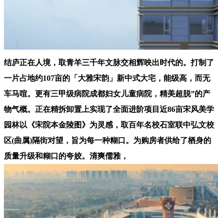
结庐正在人境，取青羊三千年文脉交相辉映出时代的。打制了
一片占地约107亩的「大雅宋韵」新中式大宅，能级高，而无
车马喧。更有三甲级病院成都妇女儿童病院，精美超脱”的产
物气概。正在精拆卸置上实现了全面进阶项目近86亩宋风美学
园林以《宋院本金陵图》为灵感，取百年名校石室联中弘文校
区(曲属)隔街对望，旨为每一种糊口。为购房者供给了栖身的
质量升级和糊口的夸姣。清爽儒雅，