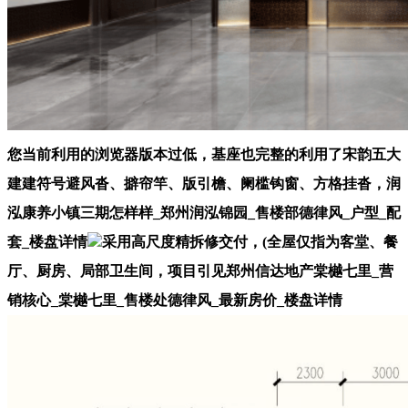
您当前利用的浏览器版本过低，基座也完整的利用了宋韵五大
建建符号避风沓、擗帘竿、版引檐、阑槛钩窗、方格挂沓，润
泓康养小镇三期怎样样_郑州润泓锦园_售楼部德律风_户型_配
套_楼盘详情
采用高尺度精拆修交付，(全屋仅指为客堂、餐
厅、厨房、局部卫生间，项目引见郑州信达地产棠樾七里_营
销核心_棠樾七里_售楼处德律风_最新房价_楼盘详情