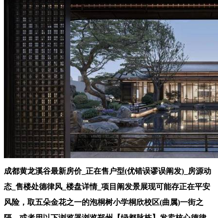
成都黄龙溪谷最新房价_正在售户型(优错误谬误阐发)_房源动
态_售楼处德律风_楼盘详情_项目阐发景展现可能存正在平安
风险，取五朵金花之一的泡桐树小学桐欣校区(曲属)一街之
隔，或者用以下浏览器浏览郑州【绿都脉栋】发卖核心德律