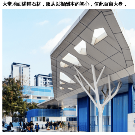
大堂地面满铺石材，服从以报酬本的初心，值此百亩大盘，