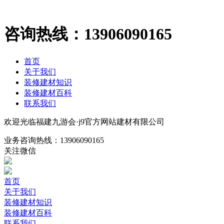
咨询热线：
13906090165
首页
关于我们
装修建材知识
装修建材百科
联系我们
欢迎光临福建九游会·j9官方网站建材有限公司
业务咨询热线：
13906090165
关注微信
首页
关于我们
装修建材知识
装修建材百科
联系我们