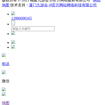
版权所有 © 2023 福建九游会·j9官方网站建材有限公司
网站
地图
技术支持：
厦门九游会·j9官方网站网络科技有限公司
13906090165
电话
微信
地图