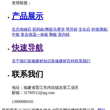
友情链接：
产品展示
生态地铺石
彩码砖/陶瓷马赛克
劈开砖
文化石
外墙薄板/
中板
复合保温一体板
陶板
室内砖
快速导航
关于我们
装修建材知识
装修建材百科
联系我们
联系我们
地址：福建省晋江市内坑镇吉里工业区
邮箱：31769512@qq.com
13906090165