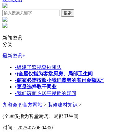
新闻资讯
分类
最新资讯
+
•
组建了监视查抄团队
•
(全屋仅指为客堂厨房、局部卫生间
•
商家必需按照小我消费者的实付金额以“
•
更是选择取千同业
•
我们该面临居平易近的疑问
九游会·j9官方网站
>
装修建材知识
>
(全屋仅指为客堂厨房、局部卫生间
时间：2025-07-06 04:00